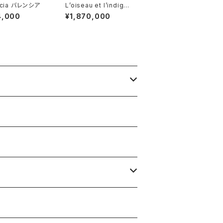
ncia バレンシア
L’oiseau et l’indigo
鳥と藍
4,000
¥1,870,000