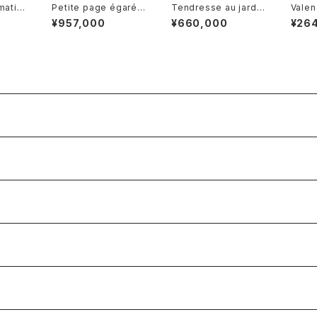
matin
Petite page égarée
Tendresse au jardin
Vale
北斎漫画の一コマ
庭で心やすらぐ
¥957,000
¥660,000
¥26