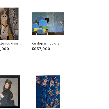
attends dans le
Au départ, du grand
me 静寂の中でき
voyage 長旅への出
7,000
¥957,000
つ
発（たびだち）