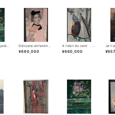
jardin
Délicate enfantine
A l'abri du vent 風
Je t'
繊細なこども時代
に隠れて
cal
¥660,000
¥660,000
¥95
みを待