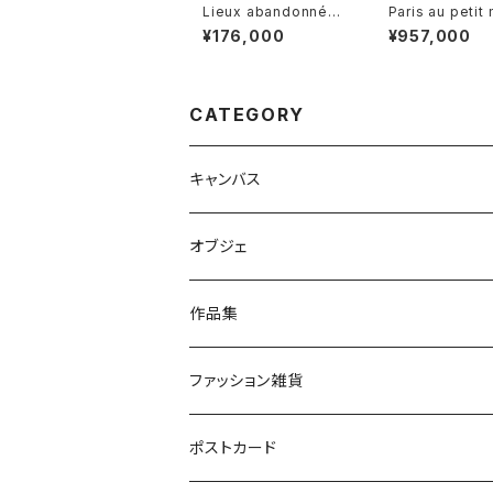
Lieux abandonnés
Paris au petit 
No.9 捨てられた場所N
パリ、夜明け
¥176,000
¥957,000
o.9
CATEGORY
キャンバス
S
オブジェ
M
作品集
L
ファッション雑貨
それ以上のサイズ
アクセサリー
ポストカード