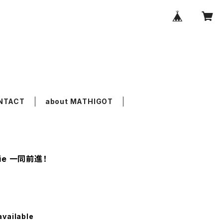
NTACT
about MATHIGOT
gnie 一同前進！
available